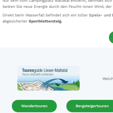
Nur 5km vom Campingplatz Maltatal entfernt, befindet sich
tanken Sie neue Energie durch den Feucht-Ionen Wind, der
Direkt beim Wasserfall befindet sich ein toller
Spiele- und 
abgesicherter
Sportklettersteig.
Welch
Wandertouren
Bergsteigertouren