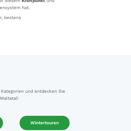
 an diesem
Kraftpunkt
und
vensystem hat.
r, bestens
5 Kategorien und entdecken Sie
Wintertouren