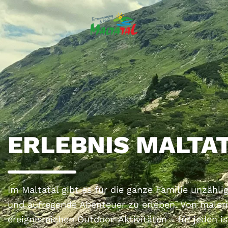
ERLEBNIS MALTA
Im Maltatal gibt es für die ganze Familie unzähl
und aufregende Abenteuer zu erleben. Von maleri
ereignisreichen Outdoor-Aktivitäten - für jeden 