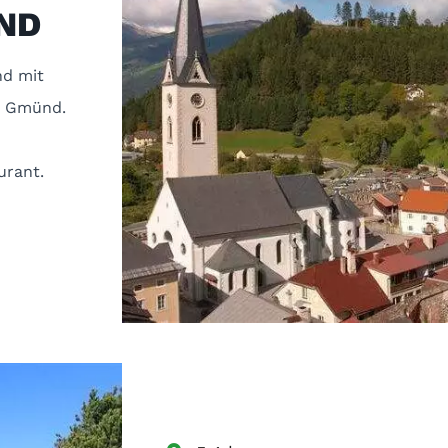
ND
nd mit
in Gmünd.
urant.