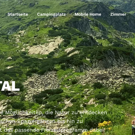
Startseite
Campingplatz
Mobile Home
Zimmer
TAL
ige Möglichkeiten, die Natur zu entdecken
schen Spaziergängen bis hin zu
ist das passende Freizeitprogramm dabei!