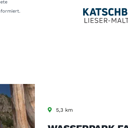
nete
nformiert.
5,3 km