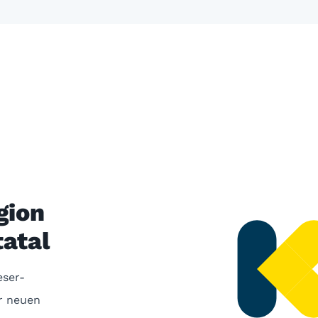
gion
atal
eser-
r neuen