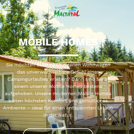
MOBILE HOMES
Sie möchten auch ohne eigenen Wohnwagen
das unverwechselbare Gefühl eines
Campingurlaubes erleben? Dann sind Sie in
einem unserer Mobile Homes bestens
aufgehoben. Unsere modernen Mobile Homes
bieten höchsten Komfort und gemütliches
Ambiente – ideal für einen entspannten Urlaub