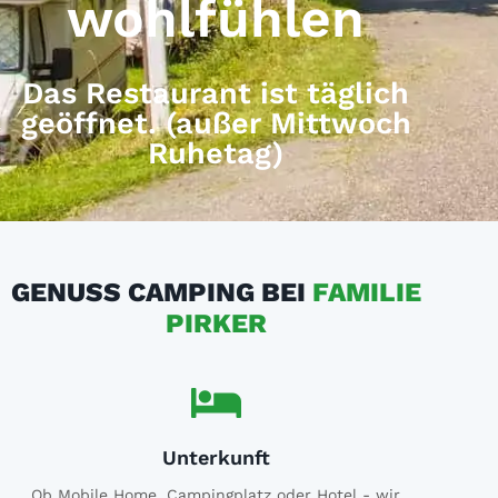
wohlfühlen
Das Restaurant ist täglich
geöffnet. (außer Mittwoch
Ruhetag)
GENUSS CAMPING BEI
FAMILIE
PIRKER
Unterkunft
Ob Mobile Home, Campingplatz oder Hotel - wir