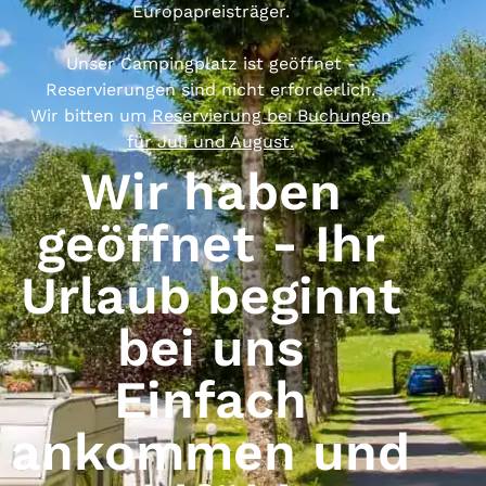
Europapreisträger.
Unser Campingplatz ist geöffnet -
Reservierungen sind nicht erforderlich.
Wir bitten um
Reservierung bei Buchungen
für Juli und August.
Wir haben
geöffnet - Ihr
Urlaub beginnt
bei uns
Einfach
ankommen und