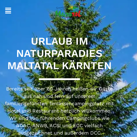
URLAUB IM
NATURPARADIES
MALTATAL KÄRNTEN
Bereits seit über 60 Jahren heißen wir Gäste
aus nah und fern auf unserem
familiengeführten Terrassencampingplatz mit
Hotel und Restaurant herzlich willkommen.
Wir sind von führenden Campingclubs wie
ADAC, ANWB, ACSI und ECC vielfach
ausgezeichnet und außerdem DCC