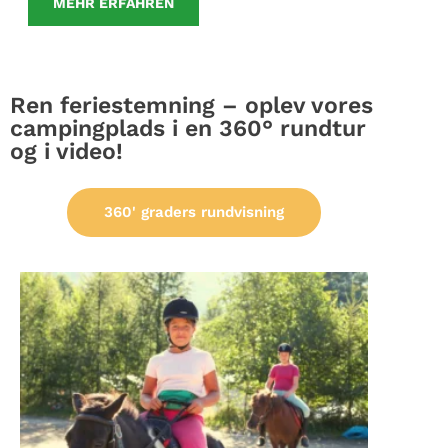
MEHR ERFAHREN
Ren feriestemning – oplev vores
campingplads i en 360° rundtur
og i video!
360' graders rundvisning