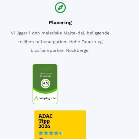
Placering
Vi ligger i den maleriske Malta-dal, beliggende
mellem nationalparken Hohe Tauern og
biosfæreparken Nockberge.
MALTATAL TERRACE
CAMPING
MEGET GOD
74 vurderinger
4.5