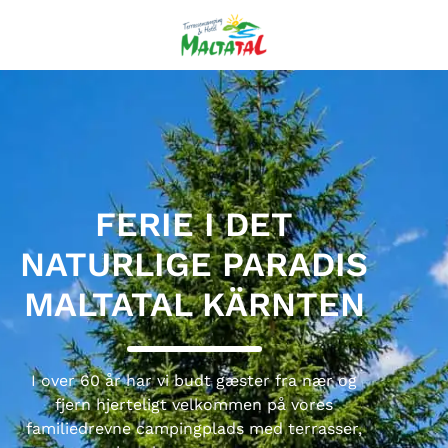
FERIE I DET
NATURLIGE PARADIS
MALTATAL KÄRNTEN
I over 60 år har vi budt gæster fra nær og
fjern hjerteligt velkommen på vores
familiedrevne campingplads med terrasser,