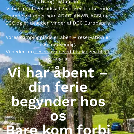
hotel og restaurant.
Vi har modtaget adskillige priser fra førende
campingklubber som ADAC, ANWB, ACSI og
ECC og er desuden vinder af DCC Europapris.
Vores campingplads er åben – reservation er
ikke nødvendig.
Vi beder om
reservation ved bookinger til juli
og augus
t.
Vi har åbent –
din ferie
begynder hos
os
Bare kom forbi