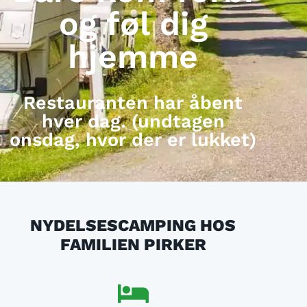
og føl dig
hjemme
Restauranten har åbent
hver dag. (undtagen
onsdag, hvor der er lukket)
NYDELSESCAMPING HOS
FAMILIEN PIRKER