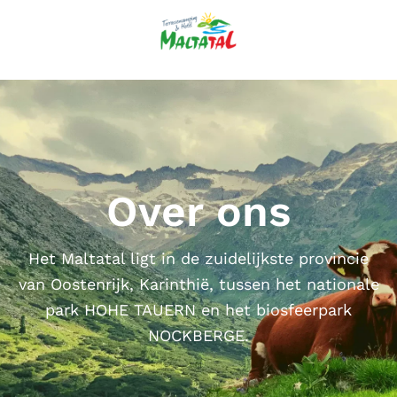
Over ons
Het Maltatal ligt in de zuidelijkste provincie
van Oostenrijk, Karinthië, tussen het nationale
park HOHE TAUERN en het biosfeerpark
NOCKBERGE.